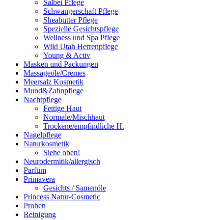
Salbei Pflege
Schwangerschaft Pflege
Sheabutter Pflege
Spezielle Gesichtspflege
Wellness und Spa Pflege
Wild Utah Herrenpflege
Young & Activ
Masken und Packungen
Massageöle/Cremes
Meersalz Kosmetik
Mund&Zahnpflege
Nachtpflege
Fettige Haut
Normale/Mischhaut
Trockene/empfindliche H.
Nagelpflege
Naturkosmetik
Siehe oben!
Neurodermitik/allergisch
Parfüm
Primavera
Gesichts / Samenöle
Princess Natur-Cosmetic
Proben
Reinigung