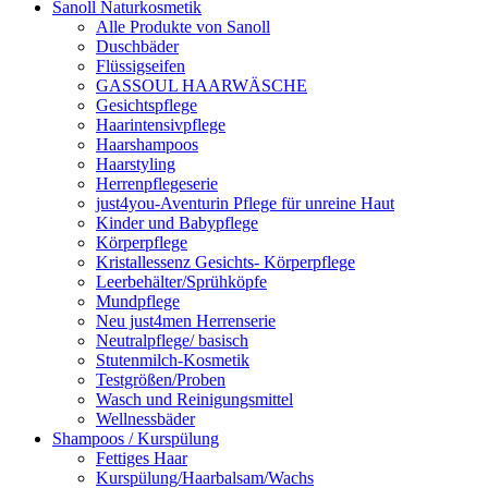
Sanoll Naturkosmetik
Alle Produkte von Sanoll
Duschbäder
Flüssigseifen
GASSOUL HAARWÄSCHE
Gesichtspflege
Haarintensivpflege
Haarshampoos
Haarstyling
Herrenpflegeserie
just4you-Aventurin Pflege für unreine Haut
Kinder und Babypflege
Körperpflege
Kristallessenz Gesichts- Körperpflege
Leerbehälter/Sprühköpfe
Mundpflege
Neu just4men Herrenserie
Neutralpflege/ basisch
Stutenmilch-Kosmetik
Testgrößen/Proben
Wasch und Reinigungsmittel
Wellnessbäder
Shampoos / Kurspülung
Fettiges Haar
Kurspülung/Haarbalsam/Wachs