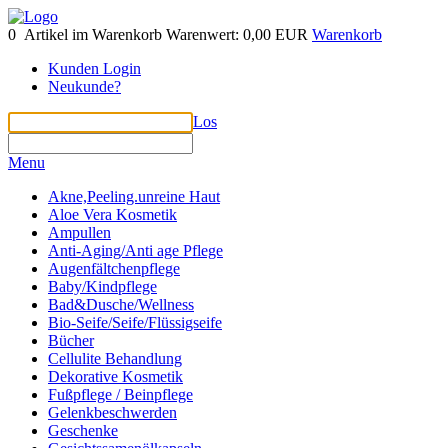
0
Artikel im Warenkorb
Warenwert:
0,00 EUR
Warenkorb
Kunden Login
Neukunde?
Los
Menu
Akne,Peeling.unreine Haut
Aloe Vera Kosmetik
Ampullen
Anti-Aging/Anti age Pflege
Augenfältchenpflege
Baby/Kindpflege
Bad&Dusche/Wellness
Bio-Seife/Seife/Flüssigseife
Bücher
Cellulite Behandlung
Dekorative Kosmetik
Fußpflege / Beinpflege
Gelenkbeschwerden
Geschenke