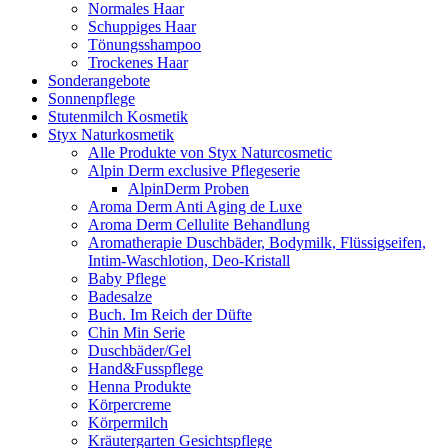
Normales Haar
Schuppiges Haar
Tönungsshampoo
Trockenes Haar
Sonderangebote
Sonnenpflege
Stutenmilch Kosmetik
Styx Naturkosmetik
Alle Produkte von Styx Naturcosmetic
Alpin Derm exclusive Pflegeserie
AlpinDerm Proben
Aroma Derm Anti Aging de Luxe
Aroma Derm Cellulite Behandlung
Aromatherapie Duschbäder, Bodymilk, Flüssigseifen,
Intim-Waschlotion, Deo-Kristall
Baby Pflege
Badesalze
Buch. Im Reich der Düfte
Chin Min Serie
Duschbäder/Gel
Hand&Fusspflege
Henna Produkte
Körpercreme
Körpermilch
Kräutergarten Gesichtspflege