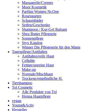
Massageöle/Cremes
Moor Kosmetik
Parfüm Women Nr.One
Rosengarten
Schaumbäder
Seifen/Geschenke
Shampoos / Kur-Gel Balsam
Shea Butter Pflegserie
Sonnenpflege
Styx Katalog
Winner Die Pflegeserie für den Mann
Tagespflege/Antifalten
Antifalten/reife Haut
Cellulite
Fettige/unreine Haut
Make-up
Normale/Mischhaut
Trockene/empfindliche H.
Tiershampoo
Tol Cosmetic
Alle Produkte von Tol
Henna Haarpflege
vegan
Young&Activ
Hersteller