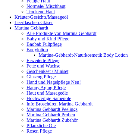
Fettige Haut
Normale/ Mischhaut
Trockene Haut
Kräuter/Gesichts/Massageöl
Leerflaschen-Gläser
Martina Gebhardt
Alle Produkte von Martina Gebhardt
Baby und Kind Pflege
Baobab Fußpflege
Bodylotion
Martina-Gebhardt-Naturkosmetik Body Lotion
Erweiterte Pflege
Fette und Wachse
Geschenkset / Miniset
Ginseng Pflege
Hand und Nagelpflege Neu!
Happy Aging Pflege
Haut und Massageöle
Hochwertige Samenöle
Info Broschüren Martina Gebhardt
Martina Gebhardt Peelings
Martina Gebhardt Proben
Martina Gebhardt Zubehör
Pflanzliche Öle
Rosen Pflege