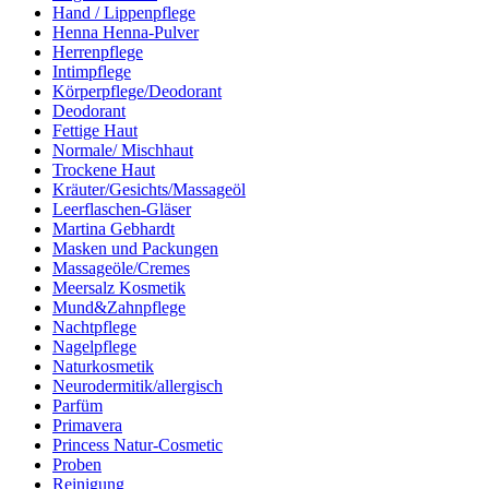
Hand / Lippenpflege
Henna Henna-Pulver
Herrenpflege
Intimpflege
Körperpflege/Deodorant
Deodorant
Fettige Haut
Normale/ Mischhaut
Trockene Haut
Kräuter/Gesichts/Massageöl
Leerflaschen-Gläser
Martina Gebhardt
Masken und Packungen
Massageöle/Cremes
Meersalz Kosmetik
Mund&Zahnpflege
Nachtpflege
Nagelpflege
Naturkosmetik
Neurodermitik/allergisch
Parfüm
Primavera
Princess Natur-Cosmetic
Proben
Reinigung