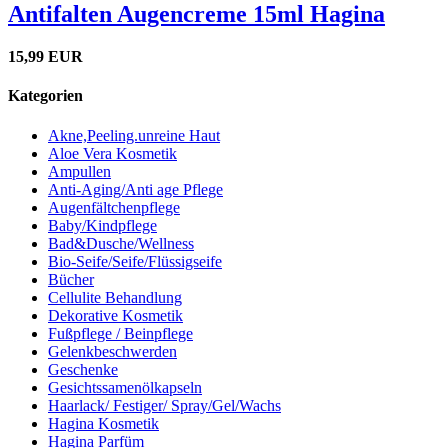
Antifalten Augencreme 15ml Hagina
15,99 EUR
Kategorien
Akne,Peeling.unreine Haut
Aloe Vera Kosmetik
Ampullen
Anti-Aging/Anti age Pflege
Augenfältchenpflege
Baby/Kindpflege
Bad&Dusche/Wellness
Bio-Seife/Seife/Flüssigseife
Bücher
Cellulite Behandlung
Dekorative Kosmetik
Fußpflege / Beinpflege
Gelenkbeschwerden
Geschenke
Gesichtssamenölkapseln
Haarlack/ Festiger/ Spray/Gel/Wachs
Hagina Kosmetik
Hagina Parfüm