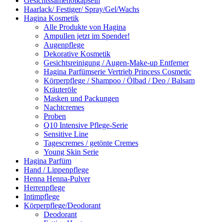
Gesichtssamenölkapseln
Haarlack/ Festiger/ Spray/Gel/Wachs
Hagina Kosmetik
Alle Produkte von Hagina
Ampullen jetzt im Spender!
Augenpflege
Dekorative Kosmetik
Gesichtsreinigung / Augen-Make-up Entferner
Hagina Parfümserie Vertrieb Princess Cosmetic
Körperpflege / Shampoo / Ölbad / Deo / Balsam
Kräuteröle
Masken und Packungen
Nachtcremes
Proben
Q10 Intensive Pflege-Serie
Sensitive Line
Tagescremes / getönte Cremes
Young Skin Serie
Hagina Parfüm
Hand / Lippenpflege
Henna Henna-Pulver
Herrenpflege
Intimpflege
Körperpflege/Deodorant
Deodorant