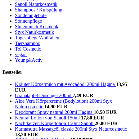
Sanoll Naturkosmetik
Shampoos / Kurspülung
Sonderangebote
Sonnenpflege
Stutenmilch Kosmetik
Styx Naturkosmetik
Tagespflege/Antifalten
Tiershampoo
Tol Cosmetic
vegan
Young&Activ
Bestseller
Kräuter Körpermilch mit Avocadoöl 200ml Hagina
13,95
EUR
Granatapfel Duschgel 200ml
7,49 EUR
Aloe Vera Körpercreme (Bodylotion) 200ml Styx
Naturcosmetic
14,90 EUR
Deodorant-Spray natural 200ml Hagina
10,50 EUR
Neutral Lotion von Sanoll 150ml
17,80 EUR
Nachtkerzen Körperlotion 150ml Sanoll
26,80 EUR
Karmasutra Massageöl classic 200ml Styx Naturcosmetic
18,20 EUR