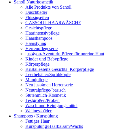
Sanoll Naturkosmetik
Alle Produkte von Sanoll
Duschbäder
Flüssigseifen
GASSOUL HAARWÄSCHE
Gesichtspflege
Haarintensivpflege
Haarshampoos
Haarstyling
Herrenpflegeserie
just4you-Aventurin Pflege für unreine Haut
Kinder und Babypflege
Körperpflege
Kristallessenz Gesichts- Körperpflege
Leerbehälter/Sprühköpfe
Mundpflege
Neu just4men Herrenserie
Neutralpflege/ basisch
Stutenmilch-Kosmetik
Testgrößen/Proben
Wasch und Reinigungsmittel
Wellnessbäder
Shampoos / Kurspülung
Fettiges Haar
Kurspülung/Haarbalsam/Wachs