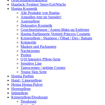
Gesichtssamenölkapseln
Haarlack/ Festiger/ Spray/Gel/Wachs
Hagina Kosmetik
Alle Produkte von Hagina
Ampullen jetzt im Spender!
Augenpflege
Dekorative Kosmetik
Gesichtsreinigung / Augen-Make-up Entferner
Hagina Parfümserie Vertrieb Princess Cosmetic
Körperpflege / Shampoo / Ölbad / Deo / Balsam
Kräuteröle
Masken und Packungen
Nachtcremes
Proben
Q10 Intensive Pflege-Serie
Sensitive Line
Tagescremes / getönte Cremes
Young Skin Serie
Hagina Parfüm
Hand / Lippenpflege
Henna Henna-Pulver
Herrenpflege
Intimpflege
Körperpflege/Deodorant
Deodorant