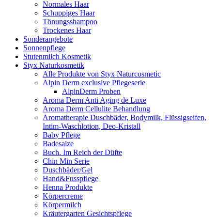
Normales Haar
Schuppiges Haar
Tönungsshampoo
Trockenes Haar
Sonderangebote
Sonnenpflege
Stutenmilch Kosmetik
Styx Naturkosmetik
Alle Produkte von Styx Naturcosmetic
Alpin Derm exclusive Pflegeserie
AlpinDerm Proben
Aroma Derm Anti Aging de Luxe
Aroma Derm Cellulite Behandlung
Aromatherapie Duschbäder, Bodymilk, Flüssigseifen,
Intim-Waschlotion, Deo-Kristall
Baby Pflege
Badesalze
Buch. Im Reich der Düfte
Chin Min Serie
Duschbäder/Gel
Hand&Fusspflege
Henna Produkte
Körpercreme
Körpermilch
Kräutergarten Gesichtspflege