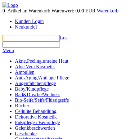
0
Artikel im Warenkorb
Warenwert:
0,00 EUR
Warenkorb
Kunden Login
Neukunde?
Los
Menu
Akne,Peeling.unreine Haut
Aloe Vera Kosmetik
Ampullen
Anti-Aging/Anti age Pflege
Augenfältchenpflege
Baby/Kindpflege
Bad&Dusche/Wellness
Bio-Seife/Seife/Flüssigseife
Bücher
Cellulite Behandlung
Dekorative Kosmetik
Fußpflege / Beinpflege
Gelenkbeschwerden
Geschenke