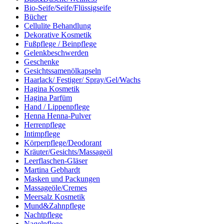
Bio-Seife/Seife/Flüssigseife
Bücher
Cellulite Behandlung
Dekorative Kosmetik
Fußpflege / Beinpflege
Gelenkbeschwerden
Geschenke
Gesichtssamenölkapseln
Haarlack/ Festiger/ Spray/Gel/Wachs
Hagina Kosmetik
Hagina Parfüm
Hand / Lippenpflege
Henna Henna-Pulver
Herrenpflege
Intimpflege
Körperpflege/Deodorant
Kräuter/Gesichts/Massageöl
Leerflaschen-Gläser
Martina Gebhardt
Masken und Packungen
Massageöle/Cremes
Meersalz Kosmetik
Mund&Zahnpflege
Nachtpflege
Nagelpflege