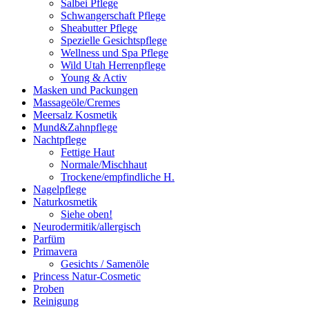
Salbei Pflege
Schwangerschaft Pflege
Sheabutter Pflege
Spezielle Gesichtspflege
Wellness und Spa Pflege
Wild Utah Herrenpflege
Young & Activ
Masken und Packungen
Massageöle/Cremes
Meersalz Kosmetik
Mund&Zahnpflege
Nachtpflege
Fettige Haut
Normale/Mischhaut
Trockene/empfindliche H.
Nagelpflege
Naturkosmetik
Siehe oben!
Neurodermitik/allergisch
Parfüm
Primavera
Gesichts / Samenöle
Princess Natur-Cosmetic
Proben
Reinigung