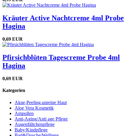
Kräuter Active Nachtcreme 4ml Probe
Hagina
0,69 EUR
Pfirsichblüten Tagescreme Probe 4ml
Hagina
0,69 EUR
Kategorien
Akne,Peeling.unreine Haut
Aloe Vera Kosmetik
Ampullen
Anti-Aging/Anti age Pflege
Augenfältchenpflege
Baby/Kindpflege
Bad&Dusche/Wellness