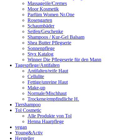
Massageöle/Cremes
Moor Kosmetik
Parfüm Women Nr.One
Rosengarten
Schaumbäder
Seifen/Geschenke
Shampoos / Kur-Gel Balsam
Shea Butter Pflegserie
Sonnenpflege
Styx Katalog
Winner Die Pflegeserie für den Mann
Tagespflege/Antifalten
Antifalten/reife Haut
Cellulite
Fettige/unreine Haut
Make-up
Normale/Mischhaut
Trockene/empfindliche H.
Tiershampoo
Tol Cosmetic
Alle Produkte von Tol
Henna Haarpflege
vegan
Young&Activ
Hersteller