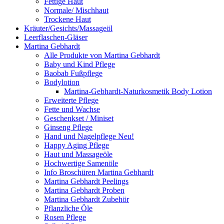
Fettige Haut
Normale/ Mischhaut
Trockene Haut
Kräuter/Gesichts/Massageöl
Leerflaschen-Gläser
Martina Gebhardt
Alle Produkte von Martina Gebhardt
Baby und Kind Pflege
Baobab Fußpflege
Bodylotion
Martina-Gebhardt-Naturkosmetik Body Lotion
Erweiterte Pflege
Fette und Wachse
Geschenkset / Miniset
Ginseng Pflege
Hand und Nagelpflege Neu!
Happy Aging Pflege
Haut und Massageöle
Hochwertige Samenöle
Info Broschüren Martina Gebhardt
Martina Gebhardt Peelings
Martina Gebhardt Proben
Martina Gebhardt Zubehör
Pflanzliche Öle
Rosen Pflege