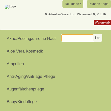
Neukunde?
Kunden Login
0
Artikel im Warenkorb
Warenwert:
0,00 EUR
Warenkorb
Los
Akne,Peeling.unreine Haut
Aloe Vera Kosmetik
Ampullen
Anti-Aging/Anti age Pflege
Augenfältchenpflege
Baby/Kindpflege