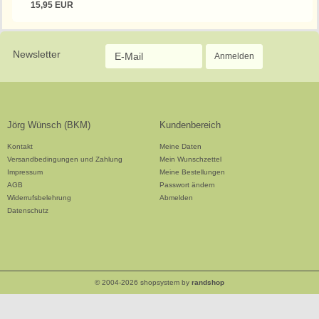
15,95 EUR
Newsletter
Jörg Wünsch (BKM)
Kundenbereich
Kontakt
Meine Daten
Versandbedingungen und Zahlung
Mein Wunschzettel
Impressum
Meine Bestellungen
AGB
Passwort ändern
Widerrufsbelehrung
Abmelden
Datenschutz
© 2004-2026 shopsystem by
randshop