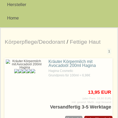
Hersteller
Home
Körperpflege/Deodorant
/
Fettige Haut
1
Kräuter Körpermilch mit
Avocadoöl 200ml Hagina
Hagina Cosmetic
Grundpreis für 100ml = 6,98€
13,95 EUR
(alter Preis: 16,60 EUR)
inkl. gesetzl. MwSt.
zzgl.Versand
Versandfertig 3-5 Werktage