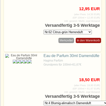
12,95 EUR
(alter Preis: 14,50 EUR)
(GP 100ml = 12,95 EUR)
inkl. gesetzl. MwSt.
zzgl.Versand
Versandfertig 3-5 Werktage
Merkzettel
In den Warenkorb
Eau de Parfum 30ml Damendüfte
Hagina Parfüm
Grundpreis für 100ml=61,67€
18,50 EUR
(alter Preis: 19,90 EUR)
(GP 100ml = 61,67 EUR)
inkl. gesetzl. MwSt.
zzgl.Versand
Versandfertig 3-5 Werktage