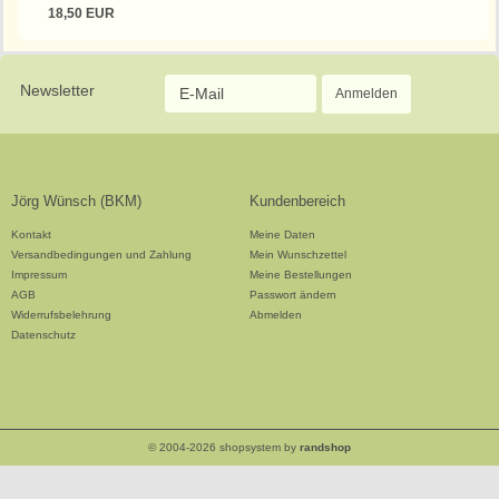
18,50 EUR
Newsletter
Jörg Wünsch (BKM)
Kundenbereich
Kontakt
Meine Daten
Versandbedingungen und Zahlung
Mein Wunschzettel
Impressum
Meine Bestellungen
AGB
Passwort ändern
Widerrufsbelehrung
Abmelden
Datenschutz
© 2004-2026 shopsystem by
randshop