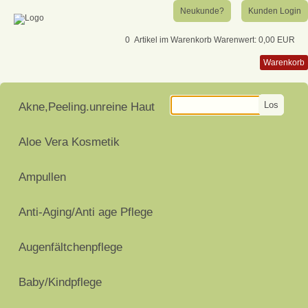
Neukunde?
Kunden Login
0
Artikel im Warenkorb
Warenwert:
0,00 EUR
Warenkorb
Los
Akne,Peeling.unreine Haut
Aloe Vera Kosmetik
Ampullen
Anti-Aging/Anti age Pflege
Augenfältchenpflege
Baby/Kindpflege