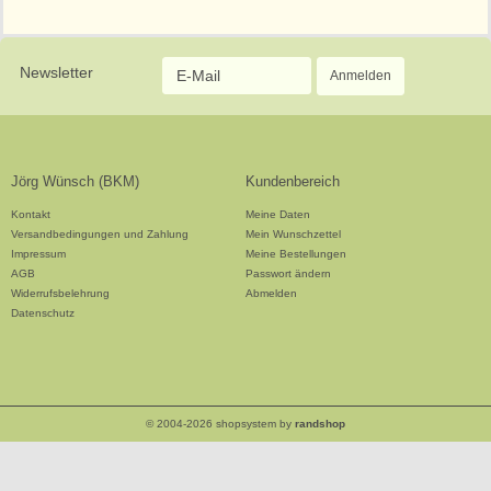
Newsletter
Jörg Wünsch (BKM)
Kundenbereich
Kontakt
Meine Daten
Versandbedingungen und Zahlung
Mein Wunschzettel
Impressum
Meine Bestellungen
AGB
Passwort ändern
Widerrufsbelehrung
Abmelden
Datenschutz
© 2004-2026 shopsystem by
randshop