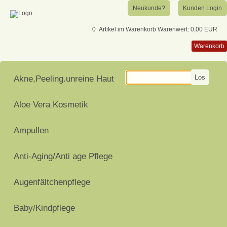
Neukunde?
Kunden Login
0
Artikel im Warenkorb
Warenwert:
0,00 EUR
Warenkorb
Los
Akne,Peeling.unreine Haut
Aloe Vera Kosmetik
Ampullen
Anti-Aging/Anti age Pflege
Augenfältchenpflege
Baby/Kindpflege