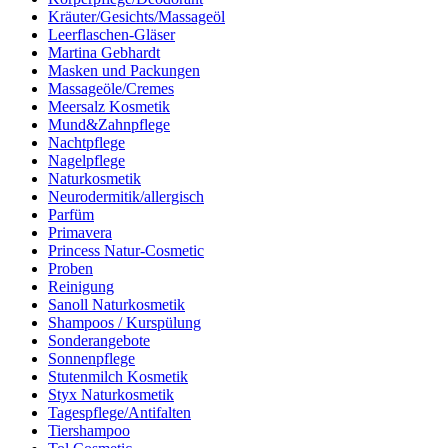
Kräuter/Gesichts/Massageöl
Leerflaschen-Gläser
Martina Gebhardt
Masken und Packungen
Massageöle/Cremes
Meersalz Kosmetik
Mund&Zahnpflege
Nachtpflege
Nagelpflege
Naturkosmetik
Neurodermitik/allergisch
Parfüm
Primavera
Princess Natur-Cosmetic
Proben
Reinigung
Sanoll Naturkosmetik
Shampoos / Kurspülung
Sonderangebote
Sonnenpflege
Stutenmilch Kosmetik
Styx Naturkosmetik
Tagespflege/Antifalten
Tiershampoo