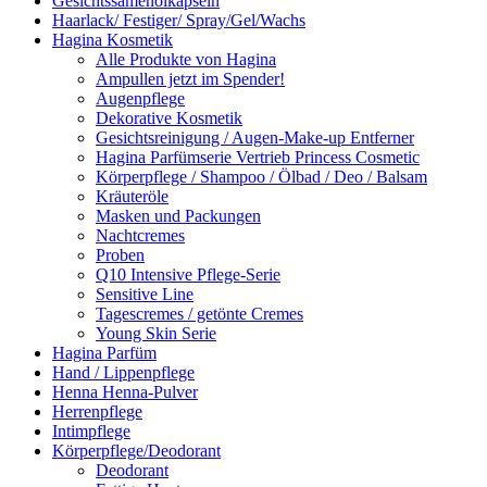
Gesichtssamenölkapseln
Haarlack/ Festiger/ Spray/Gel/Wachs
Hagina Kosmetik
Alle Produkte von Hagina
Ampullen jetzt im Spender!
Augenpflege
Dekorative Kosmetik
Gesichtsreinigung / Augen-Make-up Entferner
Hagina Parfümserie Vertrieb Princess Cosmetic
Körperpflege / Shampoo / Ölbad / Deo / Balsam
Kräuteröle
Masken und Packungen
Nachtcremes
Proben
Q10 Intensive Pflege-Serie
Sensitive Line
Tagescremes / getönte Cremes
Young Skin Serie
Hagina Parfüm
Hand / Lippenpflege
Henna Henna-Pulver
Herrenpflege
Intimpflege
Körperpflege/Deodorant
Deodorant