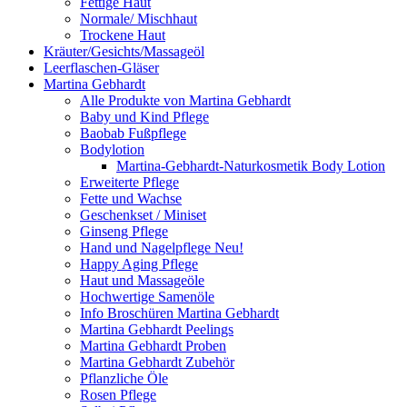
Fettige Haut
Normale/ Mischhaut
Trockene Haut
Kräuter/Gesichts/Massageöl
Leerflaschen-Gläser
Martina Gebhardt
Alle Produkte von Martina Gebhardt
Baby und Kind Pflege
Baobab Fußpflege
Bodylotion
Martina-Gebhardt-Naturkosmetik Body Lotion
Erweiterte Pflege
Fette und Wachse
Geschenkset / Miniset
Ginseng Pflege
Hand und Nagelpflege Neu!
Happy Aging Pflege
Haut und Massageöle
Hochwertige Samenöle
Info Broschüren Martina Gebhardt
Martina Gebhardt Peelings
Martina Gebhardt Proben
Martina Gebhardt Zubehör
Pflanzliche Öle
Rosen Pflege