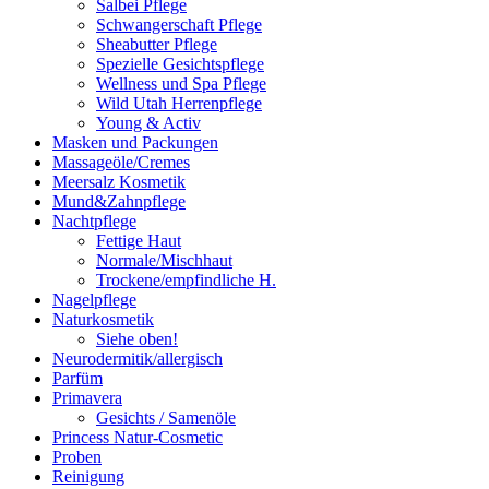
Salbei Pflege
Schwangerschaft Pflege
Sheabutter Pflege
Spezielle Gesichtspflege
Wellness und Spa Pflege
Wild Utah Herrenpflege
Young & Activ
Masken und Packungen
Massageöle/Cremes
Meersalz Kosmetik
Mund&Zahnpflege
Nachtpflege
Fettige Haut
Normale/Mischhaut
Trockene/empfindliche H.
Nagelpflege
Naturkosmetik
Siehe oben!
Neurodermitik/allergisch
Parfüm
Primavera
Gesichts / Samenöle
Princess Natur-Cosmetic
Proben
Reinigung