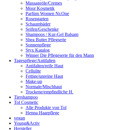
Massageöle/Cremes
Moor Kosmetik
Parfüm Women Nr.One
Rosengarten
Schaumbäder
Seifen/Geschenke
Shampoos / Kur-Gel Balsam
Shea Butter Pflegserie
Sonnenpflege
Styx Katalog
Winner Die Pflegeserie für den Mann
Tagespflege/Antifalten
Antifalten/reife Haut
Cellulite
Fettige/unreine Haut
Make-up
Normale/Mischhaut
Trockene/empfindliche H.
Tiershampoo
Tol Cosmetic
Alle Produkte von Tol
Henna Haarpflege
vegan
Young&Activ
Hersteller