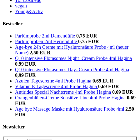
Tol Cosmetic
vegan
Young&Activ
Bestseller
Parfümprobe 2ml Damendüfte
0,75 EUR
Parfümproben 2ml Herrendüfte
0,75 EUR
Age-bye 24h Creme mit Hyaluronsäure Probe 4ml (neuer
Name)
2,50 EUR
Q10 intensive Florasomes Night- Cream Probe 4ml Hagina
0,99 EUR
Q10 intensive Florasomes Day- Cream Probe 4ml Hagina
0,99 EUR
Azulen Tagescreme 4ml Probe Hagina
0,69 EUR
Vitamin E Tagescreme 4ml Probe Hagina
0,69 EUR
Antirides Special Nachtcreme 4ml Probe Hagina
0,69 EUR
Orangenblüten-Creme Sensitive Line 4ml Probe Hagina
0,69
EUR
Age bye Massage Maske mit Hyaluronsäure Probe 4ml
2,50
EUR
Newsletter