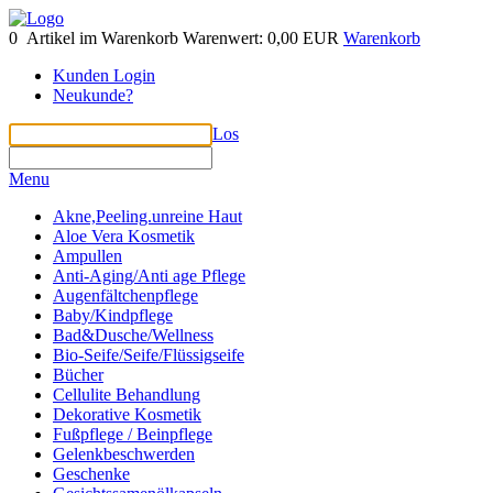
0
Artikel im Warenkorb
Warenwert:
0,00 EUR
Warenkorb
Kunden Login
Neukunde?
Los
Menu
Akne,Peeling.unreine Haut
Aloe Vera Kosmetik
Ampullen
Anti-Aging/Anti age Pflege
Augenfältchenpflege
Baby/Kindpflege
Bad&Dusche/Wellness
Bio-Seife/Seife/Flüssigseife
Bücher
Cellulite Behandlung
Dekorative Kosmetik
Fußpflege / Beinpflege
Gelenkbeschwerden
Geschenke