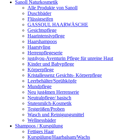
Sanoll Naturkosmetik
Alle Produkte von Sanoll
Duschbäder
Flüssigseifen
GASSOUL HAARWÄSCHE
Gesichtspflege
Haarintensivpflege
Haarshampoos
Haarstyling
Herrenpflegeserie
just4you-Aventurin Pflege für unreine Haut
Kinder und Babypflege
Körperpflege
Kristallessenz Gesichts- Körperpflege
Leerbehälter/Sprühköpfe
Mundpflege
Neu just4men Herrenserie
Neutralpflege/ basisch
Stutenmilch-Kosmetik
Testgrößen/Proben
Wasch und Reinigungsmittel
Wellnessbäder
Shampoos / Kurspülung
Fettiges Haar
Kurspülung/Haarbalsam/Wachs