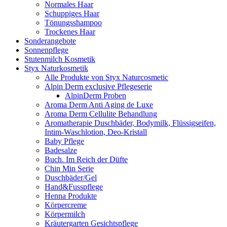
Normales Haar
Schuppiges Haar
Tönungsshampoo
Trockenes Haar
Sonderangebote
Sonnenpflege
Stutenmilch Kosmetik
Styx Naturkosmetik
Alle Produkte von Styx Naturcosmetic
Alpin Derm exclusive Pflegeserie
AlpinDerm Proben
Aroma Derm Anti Aging de Luxe
Aroma Derm Cellulite Behandlung
Aromatherapie Duschbäder, Bodymilk, Flüssigseifen,
Intim-Waschlotion, Deo-Kristall
Baby Pflege
Badesalze
Buch. Im Reich der Düfte
Chin Min Serie
Duschbäder/Gel
Hand&Fusspflege
Henna Produkte
Körpercreme
Körpermilch
Kräutergarten Gesichtspflege