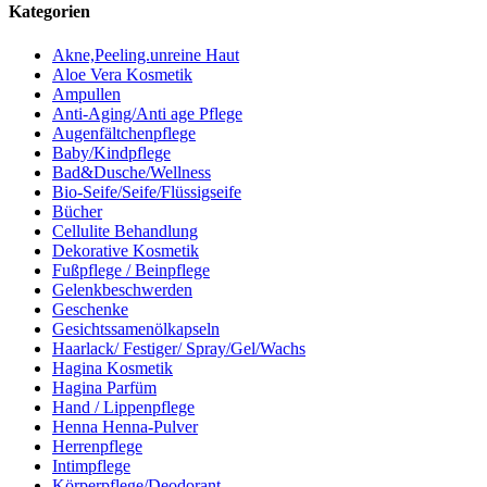
Kategorien
Akne,Peeling.unreine Haut
Aloe Vera Kosmetik
Ampullen
Anti-Aging/Anti age Pflege
Augenfältchenpflege
Baby/Kindpflege
Bad&Dusche/Wellness
Bio-Seife/Seife/Flüssigseife
Bücher
Cellulite Behandlung
Dekorative Kosmetik
Fußpflege / Beinpflege
Gelenkbeschwerden
Geschenke
Gesichtssamenölkapseln
Haarlack/ Festiger/ Spray/Gel/Wachs
Hagina Kosmetik
Hagina Parfüm
Hand / Lippenpflege
Henna Henna-Pulver
Herrenpflege
Intimpflege
Körperpflege/Deodorant